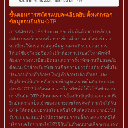
ถ้าการถอนติดสถานะต้องทำอย่างไร
ขั้นตอนการสมัครแบบละเอียดยิบ ตั้งแต่กรอก
ข้อมูลจนยืนยัน OTP
การสมัครสมาชิกกับ max-56t เริ่มต้นด้วยการคลิกปุ่ม
สมัครบนหน้าแรกหรือทางเข้า เมื่อเข้ามาถึงฟอร์มลง
ทะเบียน ให้กรอกข้อมูลพื้นฐานตามที่ระบบต้องการ
ได้แก่ ชื่อจริง ย่อชื่อเล่น (ถ้าต้องการ) เบอร์โทรศัพท์ที่
ต้องการลงทะเบียน อีเมล และการตั้งรหัสผ่านที่ปลอดภัย
ข้อแนะนำสำหรับรหัสผ่านคือความยาวตั้งแต่ 8 ตัวขึ้นไป
ประกอบด้วยตัวอักษรใหญ่ ตัวอักษรเล็ก ตัวเลข และ
สัญลักษณ์พิเศษ หลังกรอกข้อมูลและกดยืนยัน ระบบจะ
ส่งรหัส OTP ไปยังหมายเลขโทรศัพท์ที่ให้ไว้ ซึ่งขั้นตอน
การยืนยัน OTP เป็นมาตรการป้องกันบัญชีปลอมและเพื่อ
ยืนยันความเป็นเจ้าของหมายเลขโทรศัพท์ หากไม่ได้รับ
OTP ให้กดปุ่มขอรหัสใหม่หรือใช้ลิงก์ส่งใหม่ หากยังไม่
รับระบบจะแนะนำให้ตรวจสอบการบล็อก SMS จากผู้ให้
บริการเครือข่ายหรือใช้วิธียืนยันตัวตนทางเลือกผ่านแชท