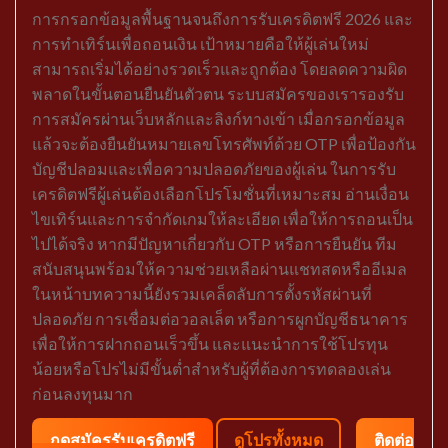
การกรอกข้อมูลพื้นฐานจนถึงการรับเครดิตฟรี 2026 และ
การทำเทิร์นเพื่อถอนเงิน เป้าหมายคือให้ผู้เล่นใหม่
สามารถเริ่มได้อย่างรวดเร็วและถูกต้อง โดยลดความผิด
พลาดในขั้นตอนยืนยันตัวตน ระบบสมัครของเรารองรับ
การสมัครผ่านเว็บหลักและลิงก์ทางเข้า เมื่อกรอกข้อมูล
แล้วจะต้องยืนยันหมายเลขโทรศัพท์ด้วย OTP เพื่อป้องกัน
บัญชีปลอมและเพื่อความปลอดภัยของผู้เล่น ในการรับ
เครดิตฟรีผู้เล่นต้องเลือกโปรโมชั่นที่เหมาะสม อ่านเงื่อน
ไขเทิร์นและการจำกัดเกมให้ละเอียด เพื่อให้การถอนเป็น
ไปได้จริง หากมีปัญหาเกี่ยวกับ OTP หรือการยืนยัน ทีม
สนับสนุนพร้อมให้ความช่วยเหลือผ่านแชทสดหรืออีเมล
ในหน้าบทความนี้ยังรวมเคล็ดลับการตั้งรหัสผ่านที่
ปลอดภัย การเชื่อมต่อวอลเล็ต หรือการผูกบัญชีธนาคาร
เพื่อให้การฝากถอนเร็วขึ้น และแนะนำการใช้โปรทุน
น้อยหรือโปรไม่มีขั้นต่ำสำหรับผู้ที่ต้องการทดลองเล่น
ก่อนลงทุนมาก
กดสมัครรับเครดิตฟรี
ดูโปรทั้งหมด
ติดต่อ