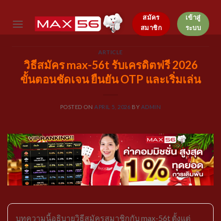
Skip
to
สมัคร
เข้าสู่
สมาชิก
ระบบ
content
ARTICLE
วิธีสมัคร max-56t รับเครดิตฟรี 2026
ขั้นตอนชัดเจน ยืนยัน OTP และเริ่มเล่น
POSTED ON
APRIL 5, 2026
BY
ADMIN
บทความนี้อธิบายวิธีสมัครสมาชิกกับ max-56t ตั้งแต่