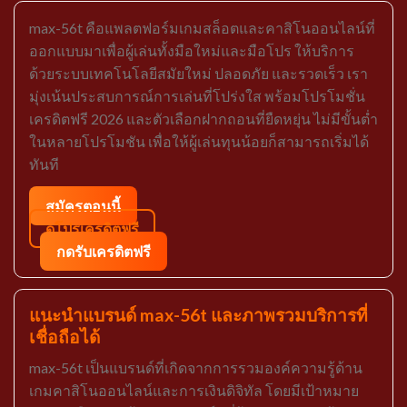
max-56t คือแพลตฟอร์มเกมสล็อตและคาสิโนออนไลน์ที่
ออกแบบมาเพื่อผู้เล่นทั้งมือใหม่และมือโปร ให้บริการ
ด้วยระบบเทคโนโลยีสมัยใหม่ ปลอดภัย และรวดเร็ว เรา
มุ่งเน้นประสบการณ์การเล่นที่โปร่งใส พร้อมโปรโมชั่น
เครดิตฟรี 2026 และตัวเลือกฝากถอนที่ยืดหยุ่น ไม่มีขั้นต่ำ
ในหลายโปรโมชัน เพื่อให้ผู้เล่นทุนน้อยก็สามารถเริ่มได้
ทันที
สมัครตอนนี้
ดูโปรเครดิตฟรี
กดรับเครดิตฟรี
แนะนำแบรนด์ max-56t และภาพรวมบริการที่
เชื่อถือได้
max-56t เป็นแบรนด์ที่เกิดจากการรวมองค์ความรู้ด้าน
เกมคาสิโนออนไลน์และการเงินดิจิทัล โดยมีเป้าหมาย