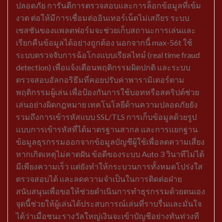
ปลอดภัย การันตีการตรวจสอบและการล็อกข้อมูลที่เข้ม
งวด ต่อให้มีการเชื่อมต่ออินเทอร์เน็ตไม่เสถียร ระบบ
เซสชันของแพลตฟอร์มจะช่วยเก็บสถานะการเล่นและ
เรียกคืนข้อมูลได้อย่างถูกต้อง นอกจากนี้ max-56t ใช้
ระบบตรวจจับการฉ้อโกงแบบเรียลไทม์ (real time fraud
detection) เพื่อแจ้งเตือนพฤติกรรมผิดปกติ และระบบ
ตรวจสอบอัลกอริธึมที่คอยปรับค่าพารามิเตอร์ตาม
พฤติกรรมผู้เล่น เพื่อป้องกันการใช้บอทหรือสคริปต์ช่วย
เล่นอย่างผิดกฎหมาย เทคโนโลยีด้านความปลอดภัยยัง
รวมถึงการเข้ารหัสแบบ SSL/TLS การเก็บข้อมูลด้วยรูป
แบบการเข้ารหัสที่ได้มาตรฐานสากล และการแยกฐาน
ข้อมูลธุรกรรมออกจากข้อมูลบัญชีผู้ใช้เพื่อลดความเสี่ยง
หากเกิดเหตุไม่คาดฝัน ข้อดีของระบบ Auto 3 วินาทีไม่ได้
มีเพียงความเร็ว แต่ยังทำให้กระบวนการทั้งหมดโปร่งใส
ตรวจสอบได้ และลดความจำเป็นในการติดต่อฝ่าย
สนับสนุนเพื่อขอให้ช่วยดำเนินการทำธุรกรรมด้วยตนเอง
จุดนี้ช่วยให้ผู้เล่นได้ประสบการณ์เล่นที่ราบรื่นและมั่นใจ
ได้ว่าเมื่อชนะรางวัลใหญ่เงินจะเข้าบัญชีอย่างทันท่วงที