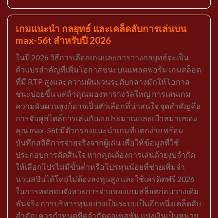
เกมแนะนำ กลยุทธ์ และเคล็ดลับการเล่นบน
max-56t สำหรับปี 2026
ในปี 2026 วิธีการเลือกเกมและการวางกลยุทธ์จะเป็น
ตัวแปรสำคัญที่เพิ่มโอกาสชนะบนแพลตฟอร์ม เกมสล็อต
ที่มี RTP สูงและความผันผวนระดับกลางมักให้โอกาส
ชนะบ่อยขึ้น แต่ถ้าคุณมองหารางวัลใหญ่ การเล่นเกม
ความผันผวนสูงก็อาจเป็นตัวเลือกที่น่าสนใจ จุดสำคัญคือ
การจับคู่สไตล์การเล่นกับงบประมาณและเป้าหมายของ
คุณ max-56t มีตัวกรองแนะนำเกมที่แตกง่าย พร้อม
บันทึกสถิติการจ่ายจริงจากผู้เล่น เพื่อให้ข้อมูลที่ใช้
ประกอบการตัดสินใจ หากคุณต้องการเล่นด้วยงบจำกัด
ให้เลือกโปรไม่มีขั้นต่ำหรือโปรทุนน้อยที่ช่วยเพิ่มจำ
นวนสปินได้โดยไม่ต้องลงทุนสูง และใช้เครดิตฟรี 2026
ในการทดสอบจังหวะการจ่ายของเกมสล็อตก่อนวางเดิม
พันจริง การบริหารทุนอย่างเป็นระบบเป็นอีกหนึ่งเคล็ดลับ
สำคัญ ควรกำหนดขีดจำกัดต่อเซสชัน แบ่งเงินเป็นหน่วย