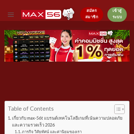
Skip
to
สมัคร
เข้าสู่
สมาชิก
ระบบ
content
Table of Contents
เกี่ยวกับ max-56t แบรนด์เทคโนโลยีเกมที่เน้นความปลอดภัย
และความรวดเร็ว 2026
ภารกิจ วิสัยทัศน์ และค่านิยมของเรา