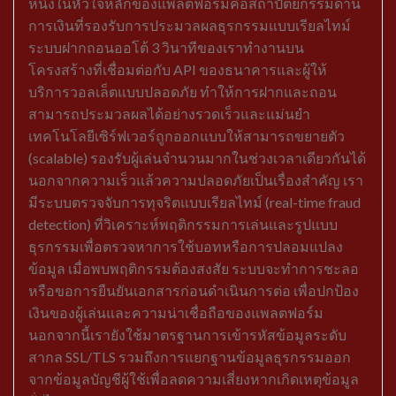
หนึ่งในหัวใจหลักของแพลตฟอร์มคือสถาปัตยกรรมด้าน
การเงินที่รองรับการประมวลผลธุรกรรมแบบเรียลไทม์
ระบบฝากถอนออโต้ 3 วินาทีของเราทำงานบน
โครงสร้างที่เชื่อมต่อกับ API ของธนาคารและผู้ให้
บริการวอลเล็ตแบบปลอดภัย ทำให้การฝากและถอน
สามารถประมวลผลได้อย่างรวดเร็วและแม่นยำ
เทคโนโลยีเซิร์ฟเวอร์ถูกออกแบบให้สามารถขยายตัว
(scalable) รองรับผู้เล่นจำนวนมากในช่วงเวลาเดียวกันได้
นอกจากความเร็วแล้วความปลอดภัยเป็นเรื่องสำคัญ เรา
มีระบบตรวจจับการทุจริตแบบเรียลไทม์ (real-time fraud
detection) ที่วิเคราะห์พฤติกรรมการเล่นและรูปแบบ
ธุรกรรมเพื่อตรวจหาการใช้บอทหรือการปลอมแปลง
ข้อมูล เมื่อพบพฤติกรรมต้องสงสัย ระบบจะทำการชะลอ
หรือขอการยืนยันเอกสารก่อนดำเนินการต่อ เพื่อปกป้อง
เงินของผู้เล่นและความน่าเชื่อถือของแพลตฟอร์ม
นอกจากนี้เรายังใช้มาตรฐานการเข้ารหัสข้อมูลระดับ
สากล SSL/TLS รวมถึงการแยกฐานข้อมูลธุรกรรมออก
จากข้อมูลบัญชีผู้ใช้เพื่อลดความเสี่ยงหากเกิดเหตุข้อมูล