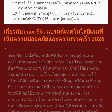
เทคโนโลยีระบบฝากถอนออโต้ 3 วินาที การเชื่อมต่อ API และ
การป้องกันการทุจริต
ทีมงานและพันธมิตร ผู้พัฒนาเกมและเครือข่ายชำระเงิน
ความโปร่งใส รีวิวผู้ใช้และการคุ้มครองผู้เล่น
เกี่ยวกับ max-56t แบรนด์เทคโนโลยีเกมที่
เน้นความปลอดภัยและความรวดเร็ว 2026
max-56t ก่อตั้งขึ้นจากทีมที่มีประสบการณ์ด้านเกม
ออนไลน์และเทคโนโลยีการชำระเงิน เป้าหมายของเรา
คือสร้างแพลตฟอร์มที่ผู้เล่นสามารถเข้าถึงได้อย่างง่าย
ปลอดภัย และมีความโปร่งใสสูงสุด เราเชื่อว่าการให้
บริการที่ดีต้องเริ่มจากโครงสร้างพื้นฐานที่มั่นคง ซึ่งรวม
ถึงระบบฝากถอนออโต้ที่สามารถประมวลผลภายใน 3
วินาที ฟีเจอร์ป้องกันการทุจริตที่ทันสมัย และการ
ออกแบบ UX/UI ที่ใช้งานได้จริงในสภาพเครือข่ายหลาก
หลาย ทีมงานของเราประกอบด้วยผู้เชี่ยวชาญทางเทคนิค
นักวิเคราะห์เกม และผู้เชี่ยวชาญด้านการเงินดิจิทัล ซึ่ง