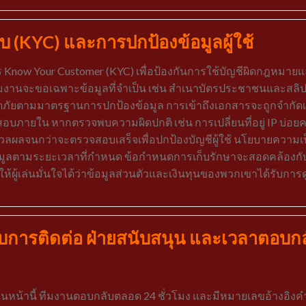
(KYC) และการปกป้องข้อมูลผู้ใช้
now Your Customer (KYC) เพื่อป้องกันการใช้บัญชีผิดกฎหมายแล
ทีมงานจะขอเฉพาะข้อมูลที่จำเป็น เช่น สำเนาบัตรประชาชนและสลิ
ลอดภัยตามมาตรฐานการปกป้องข้อมูล การเข้าถึงเอกสารจะถูกจำกั
อบภายใน หากตรวจพบความผิดปกติ เช่น การเปลี่ยนที่อยู่ IP บ่อยคร
ลจนกว่าจะตรวจสอบเสร็จเพื่อปกป้องบัญชีผู้ใช้ นโยบายความเป็
้อมูลตามระยะเวลาที่กำหนด ข้อกำหนดการเก็บรักษาจะสอดคล้องกับ
ผู้เล่นมั่นใจได้ว่าข้อมูลส่วนตัวและเงินทุนของพวกเขาได้รับการด
กับการติดต่อ ฝ่ายสนับสนุน และเวลาตอบก
หน้านี้ ทีมงานตอบกลับตลอด 24 ชั่วโมง และมีหมายเลขอ้างอิงคำ