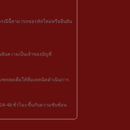
นกรณีนี้สามารถขอรหัสใหม่หรือยืนยัน
ยันความเป็นเจ้าของบัญชี
อแชทสดเพื่อให้ทีมเทคนิคดำเนินการ
24-48 ชั่วโมง ขึ้นกับความซับซ้อน