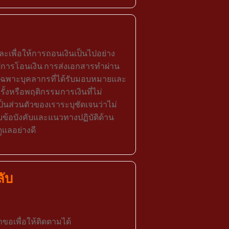
ะเพื่อให้การถอนเงินเป็นไปอย่าง
ปการโอนเงิน การส่งเอกสารทำผ่าน
ดเฉพาะบุคลากรที่ได้รับมอบหมายและ
ั้งหรือพฤติกรรมการเงินที่ไม่
นส่วนตัวของเราระบุชัดเจนว่าไม่
ข้อบังคับและแนวทางปฏิบัติด้าน
ูแลอย่างดี
ลับ
ขอเพื่อให้ติดตามได้