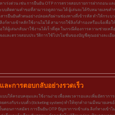
ปัญหาเร่งด่วน เช่น การยืนยัน OTP การตรวจสอบรายการฝากถอน แล
ระบบติดตามคำขอที่สามารถดูสถานะได้ ผู้เล่นจะได้รับหมายเลขคำ
กสารยืนยันตัวตนอย่างปลอดภัยผ่านช่องทางที่เข้ารหัส ทำให้กระ
ิงก์ทางเข้าหลักใช้งานไม่ได้ สามารถใช้ลิงก์สำรองหรือแจ้งเพื่อใ
ให้ผู้เล่นกลับมาใช้งานได้เร็วที่สุด ในกรณีต้องการความช่วยเหลือ
จงและตรวจสอบประวัติการใช้โปรโมชั่นของบัญชีคุณอย่างละเอียด เพ
กและการตอบกลับอย่างรวดเร็ว
บบให้ครอบคลุมและใช้งานง่าย เพื่อลดเวลารอและเพิ่มอัตราการแ
ดยตรงกับระบบตั๋ว (ticketing system) ทำให้ทุกคำถามมีหมายเล
้นตอนการสมัคร การยืนยัน OTP ปัญหาการเข้าเล่น ลิงก์ทางเข้าไ