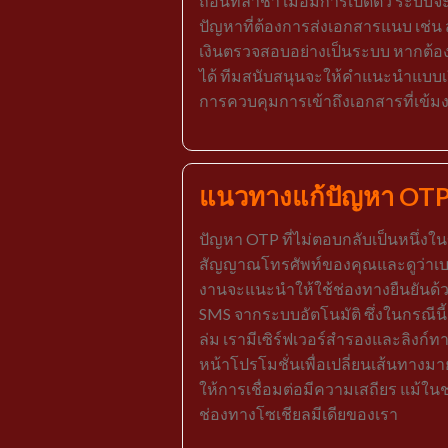
ถอนที่ล่าช้า เมื่อมีการเปิดตั๋ว ร
ปัญหาที่ต้องการส่งเอกสารแนบ เช่น 
เงินตรวจสอบอย่างเป็นระบบ หากต้องก
ได้ ทีมสนับสนุนจะให้คำแนะนำแบบเ
การควบคุมการเข้าถึงเอกสารที่เข้ม
แนวทางแก้ปัญหา OTP 
ปัญหา OTP ที่ไม่ตอบกลับเป็นหนึ่งในข
สัญญาณโทรศัพท์ของคุณและดูว่าเบอร์
งานจะแนะนำให้ใช้ช่องทางยืนยันด้วย
SMS จากระบบอัตโนมัติ ซึ่งในกรณีน
ล่ม เรามีเซิร์ฟเวอร์สำรองและลิงก
หน้าโปรโมชั่นเพื่อเปลี่ยนเส้นทางมาย
ให้การเชื่อมต่อมีความเสถียร แม้ใ
ช่องทางโซเชียลมีเดียของเรา