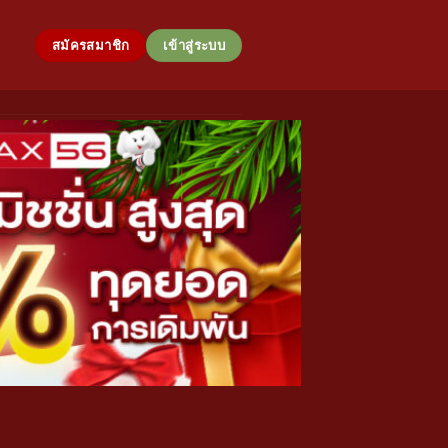
สมัครสมาชิก
เข้าสู่ระบบ