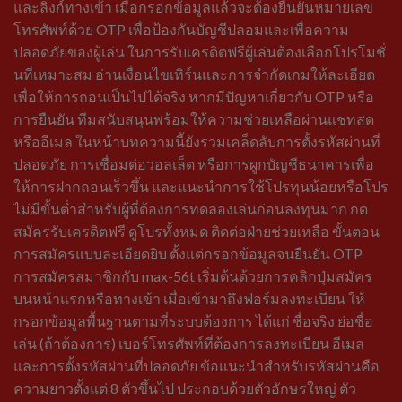
และลิงก์ทางเข้า เมื่อกรอกข้อมูลแล้วจะต้องยืนยันหมายเลข
โทรศัพท์ด้วย OTP เพื่อป้องกันบัญชีปลอมและเพื่อความ
ปลอดภัยของผู้เล่น ในการรับเครดิตฟรีผู้เล่นต้องเลือกโปรโมชั่
นที่เหมาะสม อ่านเงื่อนไขเทิร์นและการจำกัดเกมให้ละเอียด
เพื่อให้การถอนเป็นไปได้จริง หากมีปัญหาเกี่ยวกับ OTP หรือ
การยืนยัน ทีมสนับสนุนพร้อมให้ความช่วยเหลือผ่านแชทสด
หรืออีเมล ในหน้าบทความนี้ยังรวมเคล็ดลับการตั้งรหัสผ่านที่
ปลอดภัย การเชื่อมต่อวอลเล็ต หรือการผูกบัญชีธนาคารเพื่อ
ให้การฝากถอนเร็วขึ้น และแนะนำการใช้โปรทุนน้อยหรือโปร
ไม่มีขั้นต่ำสำหรับผู้ที่ต้องการทดลองเล่นก่อนลงทุนมาก กด
สมัครรับเครดิตฟรี ดูโปรทั้งหมด ติดต่อฝ่ายช่วยเหลือ ขั้นตอน
การสมัครแบบละเอียดยิบ ตั้งแต่กรอกข้อมูลจนยืนยัน OTP
การสมัครสมาชิกกับ max-56t เริ่มต้นด้วยการคลิกปุ่มสมัคร
บนหน้าแรกหรือทางเข้า เมื่อเข้ามาถึงฟอร์มลงทะเบียน ให้
กรอกข้อมูลพื้นฐานตามที่ระบบต้องการ ได้แก่ ชื่อจริง ย่อชื่อ
เล่น (ถ้าต้องการ) เบอร์โทรศัพท์ที่ต้องการลงทะเบียน อีเมล
และการตั้งรหัสผ่านที่ปลอดภัย ข้อแนะนำสำหรับรหัสผ่านคือ
ความยาวตั้งแต่ 8 ตัวขึ้นไป ประกอบด้วยตัวอักษรใหญ่ ตัว