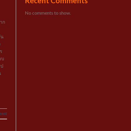
Recent Comments
No comments to show.
ฝาก
ัน
ง
าร
อบ
ไป
น
ment